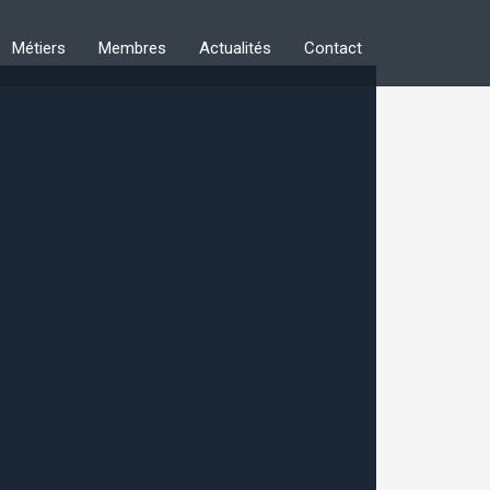
Métiers
Membres
Actualités
Contact