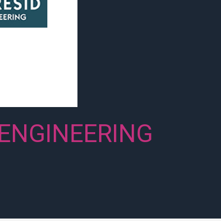
 ENGINEERING