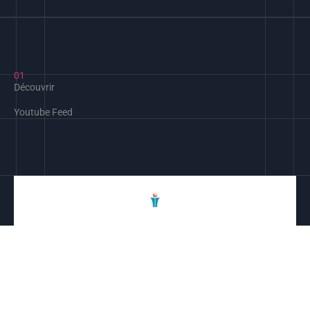
01
Découvrir
Youtube Feed
Lacq Plus
432 Abonnés
•
14 Vidéos
•
39K Vues
Bassin de Lacq, qu'est ce que c'est ? Quelles formations
pour quels métiers dans quelles entreprises ? Nous passons
pour vous 64 métiers à la loupe.