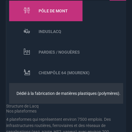
PÔLE DE MONT
INDUSLACQ
PARDIES / NOGUÈRES
CHEMPÔLE 64 (MOURENX)
Dédié à la fabrication de matières plastiques (polymères).
Structure de Lacq
Nos plateformes
4 plateformes
qui représentent environ
7500 emplois.
Des
infrastructures routières, ferroviaires et des réseaux de
canalisations (gaz, azote, HS2, vapeur) avec environ
200