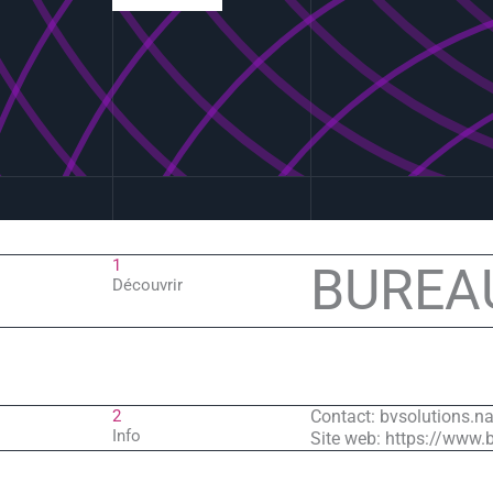
1
BUREA
Découvrir
2
Contact: bvsolutions.
Info
Site web: https://www.b