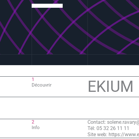
1
EKIUM
Découvrir
2
Contact: solene.ravar
Info
Tél: 05 32 26 11 11
Site web: https://www.