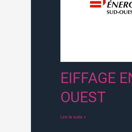
EIFFAGE E
OUEST
Lire la suite »