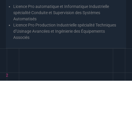
Licence Pro automatique et Informatique Industrielle
spécialité Conduite et Supervision des Systèmes
Automatisés
Licence Pro Production Industrielle spécialité Techniques
d’Usinage Avancées et Ingénierie des Équipements
Associés
2
Rémunération
Salaire du métier​