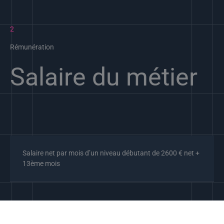
2
Rémunération
Salaire du métier​
Salaire net par mois d’un niveau débutant de 2600 € net +
13ème mois