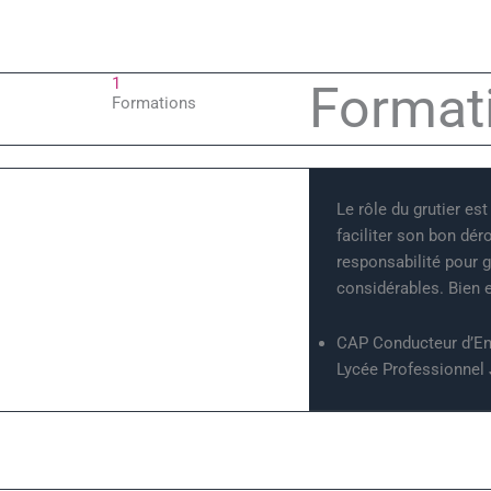
1
Format
Formations
Le rôle du grutier es
faciliter son bon dé
responsabilité pour g
considérables. Bien en
CAP Conducteur d’Eng
Lycée Professionnel