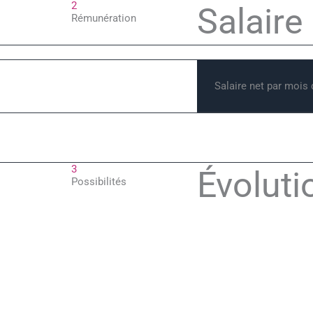
2
Salaire
Rémunération
Salaire net par mois
3
Évoluti
Possibilités
Le grutier peut se sp
et dans le montage. I
spécialisés sur des 
remplir des responsab