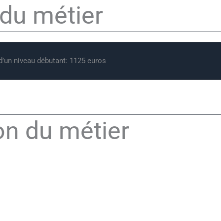
 du métier​
 d’un niveau débutant: 1125 euros
on du métier
écialiser dans la manoeuvre d’engins de plus en plus puissants et 
l peut travailler sur des portiques, des ponts-roulants en usine ou 
sites portuaires ou dans des entreprises de transport et de manuten
ilités de chef d’équipe.