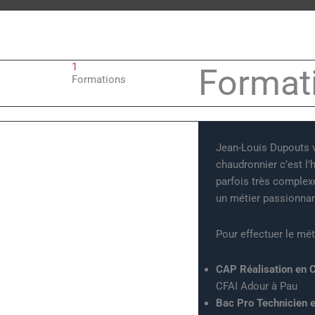
1
Format
Formations
Jean-Louis Dupouts vo
chaudronnier c’est l’
parfois très complex
un métier passionnant
Pour effectuer le mét
CAP Réalisation en C
CFAI Adour à Pau
Bac Pro Technicien e