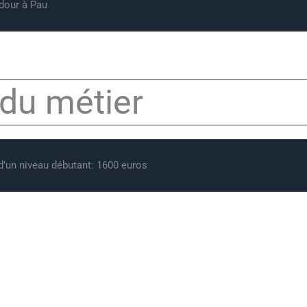
dour à Pau
 du métier​
 d’un niveau débutant: 1600 euros
on du métier