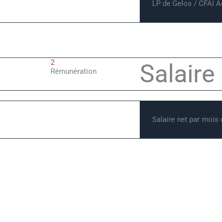
LP de Gelos / CFAI A
2
Salaire
Rémunération
Salaire net par mois
3
Évoluti
Possibilités