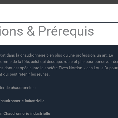
ions & Prérequis
it dans la chaudronnerie bien plus qu’une profession, un art. Le
homme de la tôle, celui qui découpe, roule et plie pour concevoir d
es dont est spécialiste la société Fives Nordon. Jean-Louis Dupout
 qui peut retenir les jeunes.
ier de chaudronnier :
haudronnerie Industrielle
n Chaudronnerie industrielle