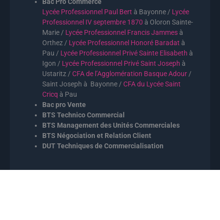
Bac Pro Commerce
Lycée Professionnel Paul Bert
à Bayonne /
Lycée
Professionnel IV septembre 1870
à Oloron Sainte-
Marie /
Lycée Professionnel Francis Jammes
à
Orthez /
Lycée Professionnel Honoré Baradat
à
Pau /
Lycée Professionnel Privé Sainte Elisabeth
à
Igon /
Lycée Professionnel Privé Saint Joseph
à
Ustaritz /
CFA de l’Agglomération Basque Adour
/
Saint Joseph à Bayonne /
CFA du Lycée Saint
Cricq
à Pau
Bac pro Vente
BTS Technico Commercial
BTS Management des Unités Commerciales
BTS Négociation et Relation Client
DUT Techniques de Commercialisation
2