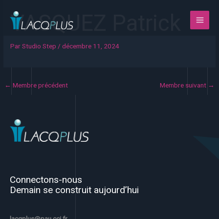
Aller
VASQUEZ Patrick
au
contenu
Par
Studio Step
/
décembre 11, 2024
←
Membre précédent
Membre suivant
→
Connectons-nous
Demain se construit aujourd’hui
lacqplus@pau.cci.fr