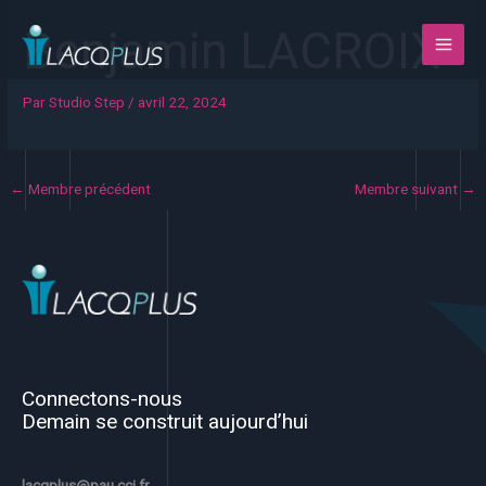
Aller
Benjamin LACROIX
au
contenu
Par
Studio Step
/
avril 22, 2024
←
Membre précédent
Membre suivant
→
Connectons-nous
Demain se construit aujourd’hui
lacqplus@pau.cci.fr