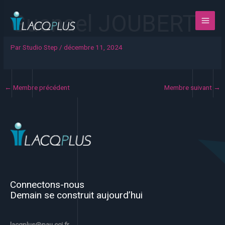
Aller
Guenael JOUBERT
au
contenu
Par
Studio Step
/
décembre 11, 2024
←
Membre précédent
Membre suivant
→
Connectons-nous
Demain se construit aujourd’hui
lacqplus@pau.cci.fr