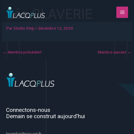
Aller
Léa CLAVERIE
au
contenu
Par
Studio Step
/
décembre 12, 2024
←
Membre précédent
Membre suivant
→
Connectons-nous
Demain se construit aujourd’hui
lacqplus@pau.cci.fr