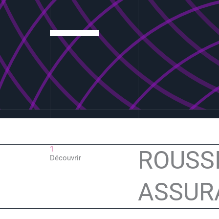
1
ROUSS
Découvrir
ASSUR