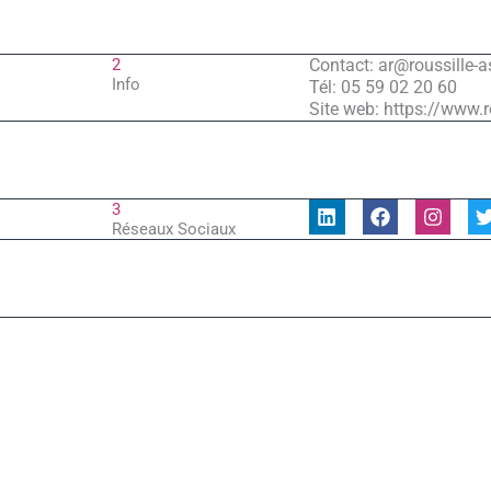
2
Contact: ar@roussille-
Info
Tél: 05 59 02 20 60
Site web: https://www.
L
F
I
3
i
a
n
Réseaux Sociaux
n
c
s
i
k
e
t
t
e
b
a
t
d
o
g
i
o
r
r
n
k
a
Précédent
m
ADHÉRENT PRÉCÉDENT
RANDSTAD