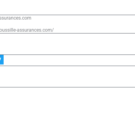
assurances.com
roussille-assurances.com/
T
w
e