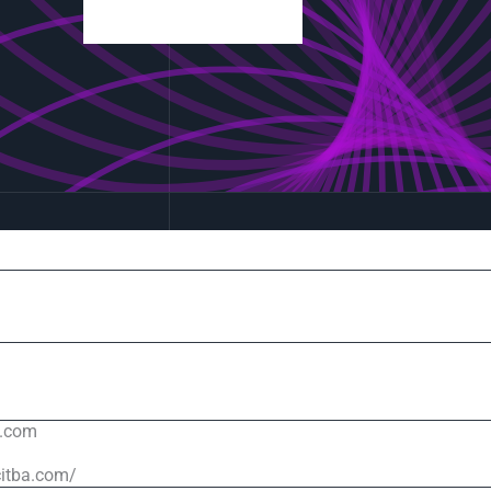
a.com
citba.com/