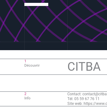
1
CITBA
Découvrir
2
Contact: contact@citb
Info
Tél: 05 59 67 76 11
Site web: https://www.