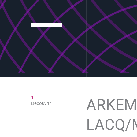
1
ARKE
Découvrir
LACQ/