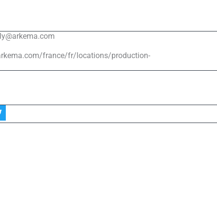
soly@arkema.com
arkema.com/france/fr/locations/production-
T
w
e