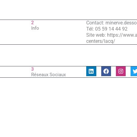
2
Contact: minerve.des
Info
Tél: 05 59 14 44 92
Site web: https://www.
centers/lacq/
L
F
I
3
i
a
n
Réseaux Sociaux
n
c
s
i
k
e
t
t
e
b
a
t
d
o
g
i
o
r
r
n
k
a
Précédent
m
ADHÉRENT PRÉCÉDENT
AQUITAINE ISOL ENTREPRISE