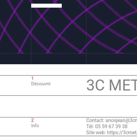
1
3C ME
Découvrir
2
Contact: anosjean@3c
Info
Tél: 05 59 67 39 38
Site web: https://3cme