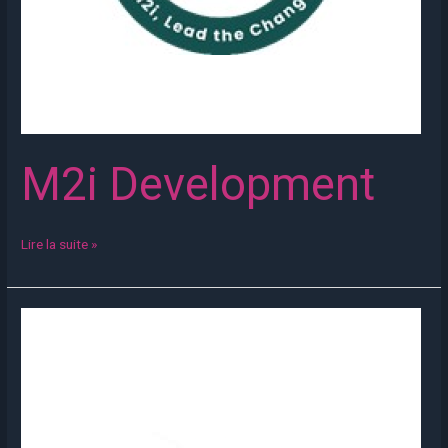
M2i Development
Lire la suite »
Laboratoires
des
Pyrénées
et
des
Landes